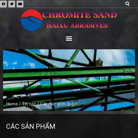
Home
/
Tin tức
/ Cát đúc gốm là gì?
CÁC SẢN PHẨM