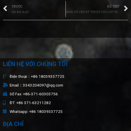
TRƯỚC
KẾ TIẾP
Cát đúc là gì?
BẢNG DỮ LIỆU KỸ THUẬT CỦA CÁT CROMIT
LIÊN HỆ VỚI CHÚNG TÔI
Điện thoại：+86 18039337725
Email：3343204097@qq.com
Số Fax: +86-371-60303756
ĐT: +86 371-63211282
Whatsapp: +86 18039337725
ĐỊA CHỈ