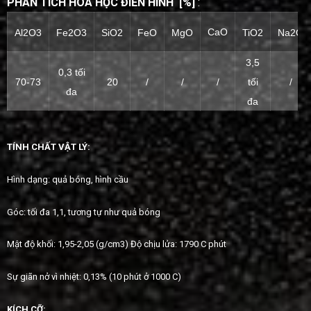
PHÂN TÍCH
HÓA HỌC ĐIỂN
HÌNH
[%]
:
CaO
Al2O3
Fe2O3
SiO2
FeO
MgO
TiO2
Na2O
3,5
0,3 tối
tối
70-73
20
/
/
/
/
đa
đa
TÍNH CHẤT
VẬT LÝ:
Hình dạng: quả bóng, hình cầu
Góc: tối đa 1,1, tương tự như quả bóng
Mật độ khối: 1,95-2,05 (g/cm3) Độ chịu lửa: 1790 C phút
Sự giãn nở vì nhiệt: 0,13% (10 phút ở 1000 C)
KÍCH
CỠ: