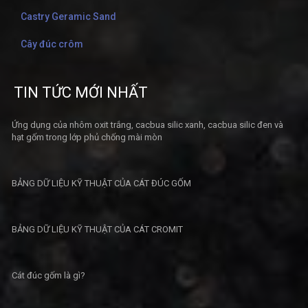
Castry Geramic Sand
Cây đúc crôm
TIN TỨC MỚI NHẤT
Ứng dụng của nhôm oxit trắng, cacbua silic xanh, cacbua silic đen và
hạt gốm trong lớp phủ chống mài mòn
BẢNG DỮ LIỆU KỸ THUẬT CỦA CÁT ĐÚC GỐM
BẢNG DỮ LIỆU KỸ THUẬT CỦA CÁT CROMIT
Cát đúc gốm là gì?