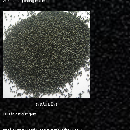
và khả năng chống mài mòn.
{%ĐẦU ĐỀ%}
Tài sản cát đúc gốm