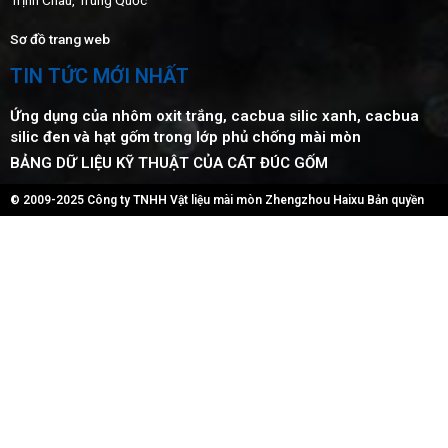
Trịnh Châu, Trung Quốc
Sơ đồ trang web
TIN TỨC MỚI NHẤT
Ứng dụng của nhôm oxit trắng, cacbua silic xanh, cacbua
silic đen và hạt gốm trong lớp phủ chống mài mòn
BẢNG DỮ LIỆU KỸ THUẬT CỦA CÁT ĐÚC GỐM
© 2009-2025 Công ty TNHH Vật liệu mài mòn Zhengzhou Haixu Bản quyền