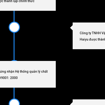
ợc thành lập chính thức
Công ty TNHH Vật
Haiyu được thàn
hứng nhận Hệ thống quản lý chất
O9001: 2000