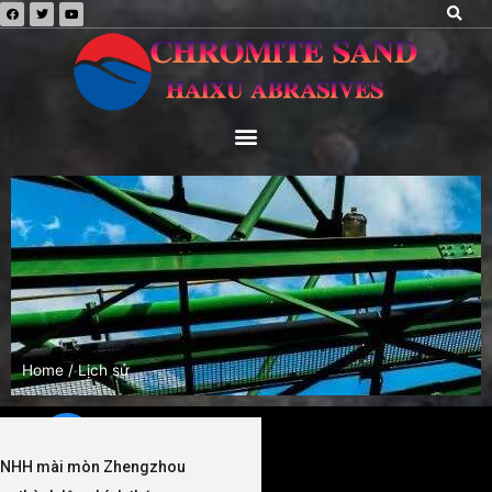
Home
/ Lịch sử
 TNHH mài mòn Zhengzhou