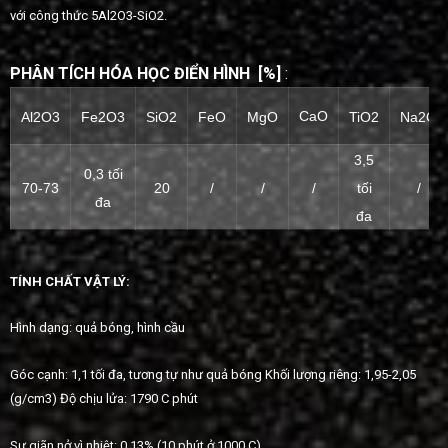
với công thức 5Al2O3-SiO2.
PHÂN TÍCH
HÓA HỌC ĐIỂN
HÌNH
[%]
:
CaO
Al2O3
Fe2O3
SiO2
FeO
MgO
TiO2
Na2O
3,5
0,3 tối
tối
70-73
20
/
/
/
/
đa
đa
TÍNH CHẤT
VẬT LÝ:
Hình dạng: quả bóng, hình cầu
Góc cạnh: 1,1 tối đa, tương tự như quả bóng Khối lượng riêng: 1,95-2,05
(g/cm3) Độ chịu lửa: 1790 C phút
Sự giãn nở vì nhiệt: 0,13% (10 phút ở 1000 C)