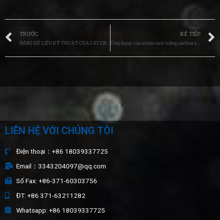
TRƯỚC
KẾ TIẾP
BẢNG DỮ LIỆU KỸ THUẬT CỦA CÁT CROMIT
Ứng dụng của nhôm oxit trắng, cacbua silic xanh, cacbua silic đen và hạt gốm trong lớp phủ chống mài mòn
LIÊN HỆ VỚI CHÚNG TÔI
Điện thoại：+86 18039337725
Email：3343204097@qq.com
Số Fax: +86-371-60303756
ĐT: +86 371-63211282
Whatsapp: +86 18039337725