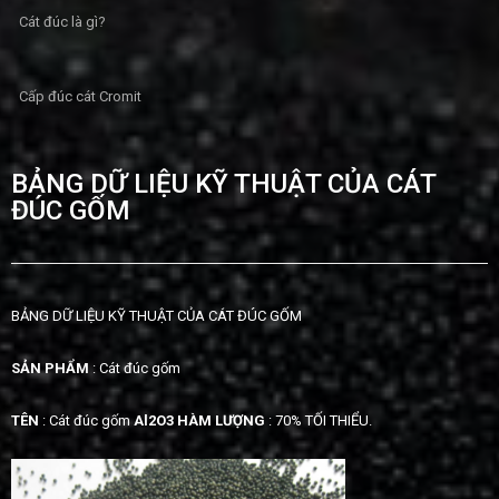
Cát đúc là gì?
Cấp đúc cát Cromit
BẢNG DỮ LIỆU KỸ THUẬT CỦA CÁT
ĐÚC GỐM
BẢNG DỮ LIỆU KỸ THUẬT CỦA CÁT ĐÚC GỐM
SẢN PHẨM
: Cát đúc gốm
TÊN
: Cát đúc gốm
Al2O3
HÀM LƯỢNG
: 70% TỐI THIỂU.