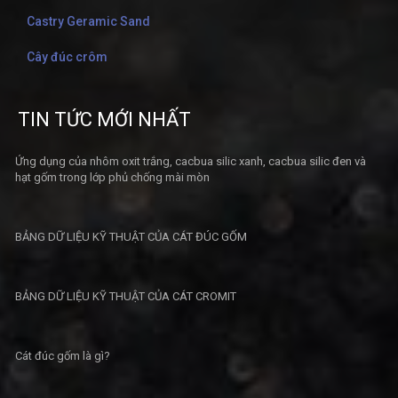
Castry Geramic Sand
Cây đúc crôm
TIN TỨC MỚI NHẤT
Ứng dụng của nhôm oxit trắng, cacbua silic xanh, cacbua silic đen và
hạt gốm trong lớp phủ chống mài mòn
BẢNG DỮ LIỆU KỸ THUẬT CỦA CÁT ĐÚC GỐM
BẢNG DỮ LIỆU KỸ THUẬT CỦA CÁT CROMIT
Cát đúc gốm là gì?