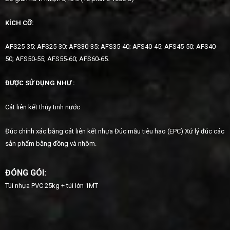
KÍCH
CỠ:
AFS25-35; AFS25-30; AFS30-35; AFS35-40; AFS40-45; AFS45-50; AFS40-
50; AFS50-55; AFS55-60; AFS60-65.
ĐƯỢC
SỬ DỤNG
NHƯ
:
Cát liên kết thủy tinh nước
Đúc chính xác bằng cát liên kết nhựa Đúc mẫu tiêu hao (EPC) Xử lý đúc các
sản phẩm bằng đồng và nhôm.
ĐÓNG GÓI:
Túi nhựa PVC 25kg + túi lớn 1MT