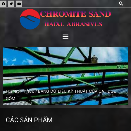
Home
/
Tin tức
/ BẢNG DỮ LIỆU KỸ THUẬT CỦA CÁT ĐÚC
GỐM
CÁC SẢN PHẨM